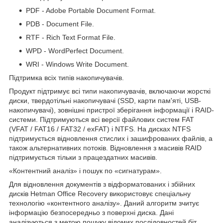
PDF - Adobe Portable Document Format.
PDB - Document File.
RTF - Rich Text Format File.
WPD - WordPerfect Document.
WRI - Windows Write Document.
Підтримка всіх типів накопичувачів.
Продукт підтримує всі типи накопичувачів, включаючи жорсткі
диски, твердотільні накопичувачі (SSD, карти пам'яті, USB-
накопичувачі), зовнішні пристрої зберігання інформації і RAID-
системи. Підтримуються всі версії файлових систем FAT
(VFAT / FAT16 / FAT32 / exFAT) і NTFS. На дисках NTFS
підтримується відновлення стислих і зашифрованих файлів, а
також альтернативних потоків. Відновлення з масивів RAID
підтримується тільки з працездатних масивів.
«Контентний аналіз» і пошук по «сигнатурам».
Для відновлення документів з відформатованих і збійних
дисків Hetman Office Recovery використовує спеціальну
технологію «контентного аналізу». Даний алгоритм зчитує
інформацію безпосередньо з поверхні диска. Дані
аналізуються з метою пошуку відомих послідовностей біт