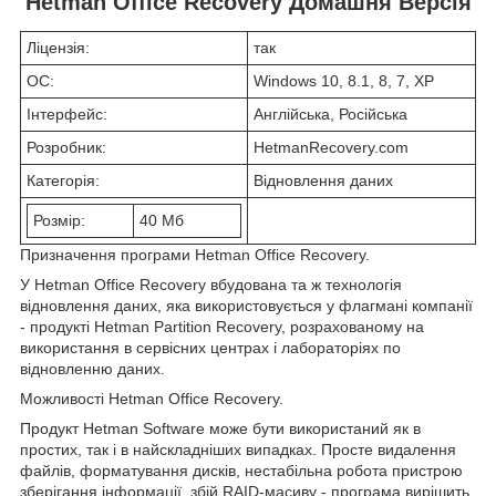
Hetman Office Recovery Домашня Версія
Ліцензія:
так
ОС:
Windows 10, 8.1, 8, 7, XP
Інтерфейс:
Англійська, Російська
Розробник:
HetmanRecovery.com
Категорія:
Відновлення даних
Розмір:
40 Мб
Призначення програми Hetman Office Recovery.
У Hetman Office Recovery вбудована та ж технологія
відновлення даних, яка використовується у флагмані компанії
- продукті Hetman Partition Recovery, розрахованому на
використання в сервісних центрах і лабораторіях по
відновленню даних.
Можливості Hetman Office Recovery.
Продукт Hetman Software може бути використаний як в
простих, так і в найскладніших випадках. Просте видалення
файлів, форматування дисків, нестабільна робота пристрою
зберігання інформації, збій RAID-масиву - програма вирішить