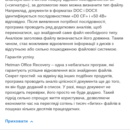
(«сигнатур»), за допомогою яких можна визначити тип файлу.
Наприклад, документи в форматах DOC і DOCX
ідентифікуються послідовностями «D0 CF» і «50 4B»
відповідно. Після виявлення потрібної послідовності,
програма проводить ряд додаткових аналізів, щоб
переконатися, що знайдений саме файл необхідного типу.
Аналізом заголовка файлу визначається його довжина. Таким
чином, стає можливим відновлення інформації з дисків з
відсутньою або сильно пошкодженою файлової системою.
Гарантія успіху.
Hetman Office Recovery – одна з небагатьох програм, які
гарантують успішне відновлення всіх знайдених файлів.
Секрет простий: на відміну від інших подібних продуктів,
програма проводить аналіз цілісності документа ще до того,
як він буде доданий в список. У разі, якщо документ не
проходить перевірки, його просто не буде додано. Такий
підхід сильно спрощує життя користувача, дозволяючи
економити час на перегляді сотень і тисяч «битих» файлів в
пошуках кількох десятків працездатних.
Приховати