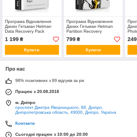
Програма Відновлення
Програма Відновлення
Прог
Даних Гетьман Hetman
Даних Гетьман Hetman
Дани
Data Recovery Pack
Partition Recovery
Phot
Домашня Версія
Домашня Версія
Верс
1 199
799
249
₴
₴
Купити
Купити
Про нас
98% позитивних з 89 відгуків за рік
Працює з 20.08.2018
м. Дніпро
проспект Дмитра Яворницького, 88, Дніпро,
Дніпропетровська область, 49000, Дніпро, Україна
Контакти
Сьогодні працює з 10:00 до 20:00