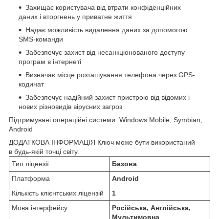
Захищає користувача від втрати конфіденційних
даних і вторгнень у приватне життя
Надає можливість видалення даних за допомогою
SMS-команди
Забезпечує захист від несанкціонованого доступу
програм в інтернеті
Визначає місце розташування телефона через GPS-
кодинат
Забезпечує надійний захист пристрою від відомих і
нових різновидів вірусних загроз
Підтримувані операційні системи: Windows Mobile, Symbian,
Android
ДОДАТКОВА ІНФОРМАЦІЯ Ключ може бути використаний
в будь-якій точці світу.
Тип ліцензії
Базова
Платформа
Android
Кількість клієнтських ліцензій
1
Мова інтерфейсу
Російська, Англійська,
Мультимовна