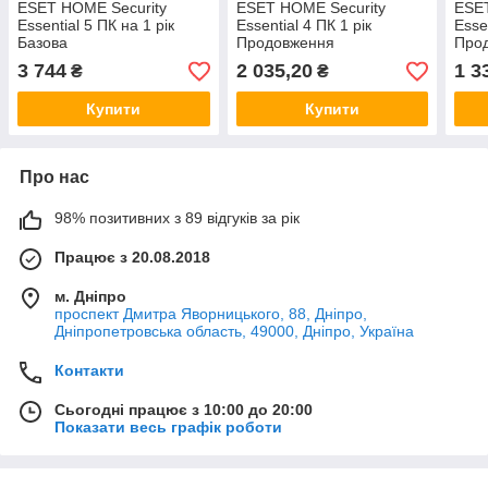
ESET HOME Security
ESET HOME Security
ESET
Essential 5 ПК на 1 рік
Essential 4 ПК 1 рік
Esse
Базова
Продовження
Про
3 744
2 035,20
1 3
₴
₴
Купити
Купити
Про нас
98% позитивних з 89 відгуків за рік
Працює з 20.08.2018
м. Дніпро
проспект Дмитра Яворницького, 88, Дніпро,
Дніпропетровська область, 49000, Дніпро, Україна
Контакти
Сьогодні працює з 10:00 до 20:00
Показати весь графік роботи