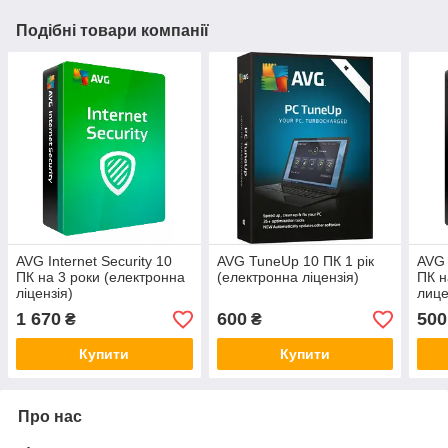
Подібні товари компанії
AVG Internet Security 10
AVG TuneUp 10 ПК 1 рік
AVG 
ПК на 3 роки (електронна
(електронна ліцензія)
ПК н
ліцензія)
лице
1 670
600
500
₴
₴
Купити
Купити
Про нас