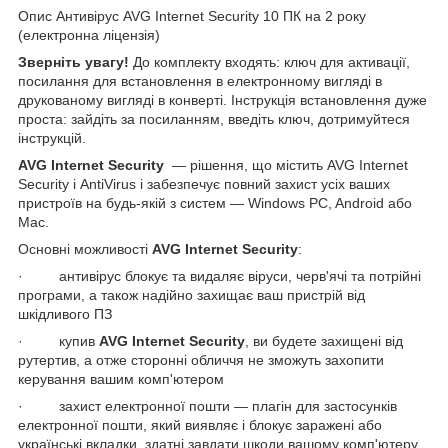
Опис Антивірус AVG Internet Security 10 ПК на 2 року
(електронна ліцензія)
Зверніть увагу!
До комплекту входять: ключ для активації,
посилання для встановлення в електронному вигляді в
друкованому вигляді в конверті. Інструкція встановлення дуже
проста: зайдіть за посиланням, введіть ключ, дотримуйтеся
інструкцій.
AVG Internet Security
— рішення, що містить AVG Internet
Security і AntiVirus і забезпечує повний захист усіх ваших
пристроїв на будь-якій з систем — Windows PC, Android або
Mac.
Основні можливості
AVG Internet Security
:
· антивірус блокує та видаляє віруси, черв'ячі та потрійні
програми, а також надійно захищає ваш пристрій від
шкідливого ПЗ
· купив
AVG Internet Security
, ви будете захищені від
рутертив, а отже сторонні обличчя не зможуть захопити
керування вашим комп'ютером
· захист електронної пошти — плагін для застосунків
електронної пошти, який виявляє і блокує заражені або
українські вкладки, здатні завдати шкоди вашому комп'ютеру