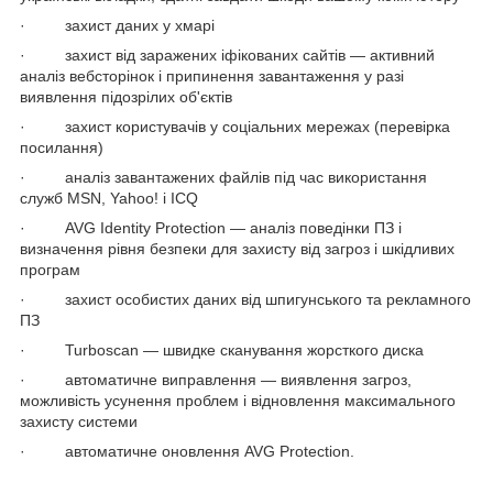
· захист даних у хмарі
· захист від заражених іфікованих сайтів — активний
аналіз вебсторінок і припинення завантаження у разі
виявлення підозрілих об'єктів
· захист користувачів у соціальних мережах (перевірка
посилання)
· аналіз завантажених файлів під час використання
служб MSN, Yahoo! і ICQ
· AVG Identity Protection — аналіз поведінки ПЗ і
визначення рівня безпеки для захисту від загроз і шкідливих
програм
· захист особистих даних від шпигунського та рекламного
ПЗ
· Turboscan — швидке сканування жорсткого диска
· автоматичне виправлення — виявлення загроз,
можливість усунення проблем і відновлення максимального
захисту системи
· автоматичне оновлення AVG Protection.