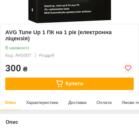
AVG Tune Up 1 ПК на 1 рік (електронна
ліцензія)
В наявності
Код: AVG007
Роздріб
300
₴
Купити
Опис
Характеристики
Доставка
Оплата
Умови п
Опис